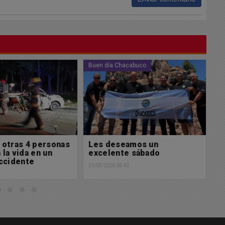
cabuco
Policiales
Po
amos un
Accidente en Ruta 30 y 191
G
e sábado
E
23/05/2026 08:12
u
3
22/