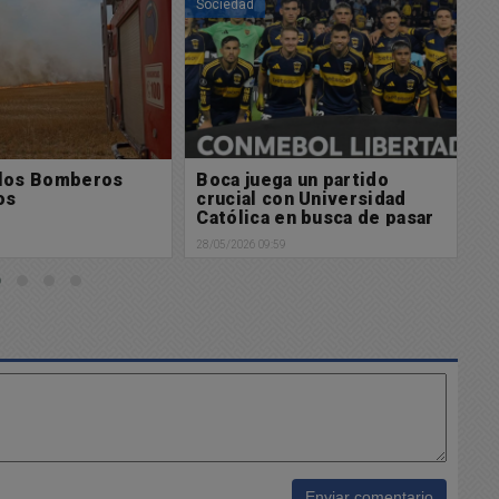
Sociedad
So
a un partido
Continúan las obras de
A
on Universidad
remodelación y
C
en busca de pasar
embellecimiento
A
9
28/05/2026 09:44
27/
Enviar comentario