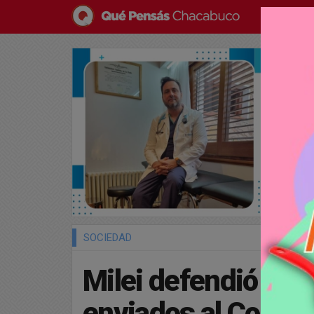
SOCIEDAD
Milei defendió los 
enviados al Congre