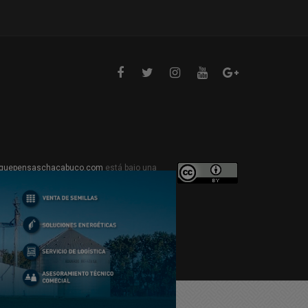
quepensaschacabuco.com
está bajo una
ive Commons Atribución 4.0 Internacional