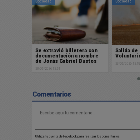
Sociedad
Sociedad
tera con
Salida de los Bomberos
Boca jueg
 nombre
Voluntarios
crucial c
 Bustos
Católica 
28/05/2026 12:18
a octavos
28/05/2026 09:5
Comentarios
Utiliza tu cuenta de Facebook para realizar los comentarios