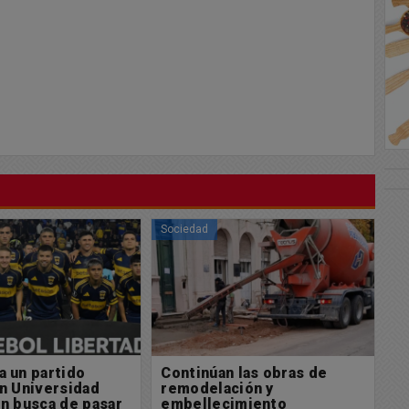
Sociedad
So
 las obras de
Alquilo departamento en
E
ción y
Capital en Barrio de
e
imiento
Almagro
e