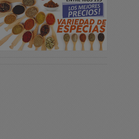
ciedad
Sociedad
l Gobierno oficializó la
Una femenina sufrió un
liminación de pagos a
grave accidente en
mpresas por pasajes
Chacabuco