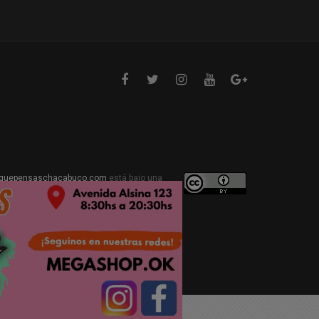
quepensaschacabuco.com
está bajo una
ive Commons Atribución 4.0 Internacional