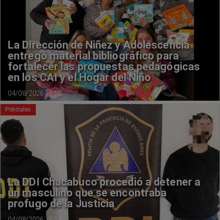
La Dirección de Niñez y Adolescencia
entregó material bibliográfico para
fortalecer las propuestas pedagógicas
en los CAI y el Hogar del Niño
04/08/2026 19:18
Policiales
La DDI Chacabuco procedió a detener a
un masculino que se encontraba
profugo de la Justicia
04/08/2026 18:03