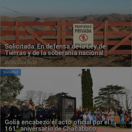
Solicitada: En defensa de la Ley de
Tierras y de la soberanía nacional
05/08/2026 18:32
Sociedad
Golía encabezó el acto oficial por el
161° aniversario de Chacabuco