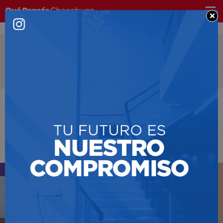
×
Farmacia de turno: Alegre
Avenida Garay 376 | 499051
Dólar
Compra $
1505
| Venta $
1525
Buen día Chacabuco