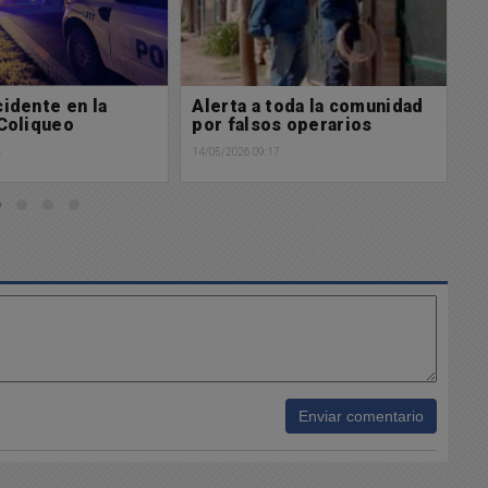
toda la comunidad
Triste noticia: Un niño de 6
M
s operarios
años perdió la vida en un
a
accidente en zona rural
7
12/
12/05/2026 22:25
Enviar comentario