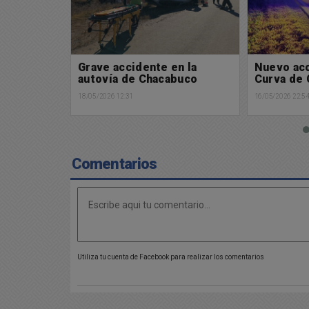
n la
Nuevo accidente en la
Alerta a 
buco
Curva de Coliqueo
por falso
16/05/2026 22:54
14/05/2026 09:1
Comentarios
Utiliza tu cuenta de Facebook para realizar los comentarios