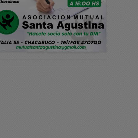
liciales
Policiales