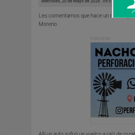
Miercoles, 20 de Mayo de 2026 . 09:51 Hs.
Les comentamos que hace un rato se prod
Moreno.
PUBLICIDAD
Allí un auto sufrió un vuelco a raíz de ro