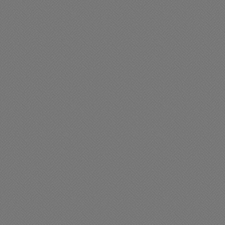
artes de varios
Un perro protagonista de
ccidentes en Chacabuco
un nuevo accidente en la
ciudad
05/2026 14:00
12/05/2026 09:49