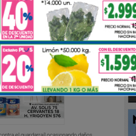
jo un accidente de tránsito en el km 217 de la
Coliqueo.
o contra el guardarraíl ocasionando daños