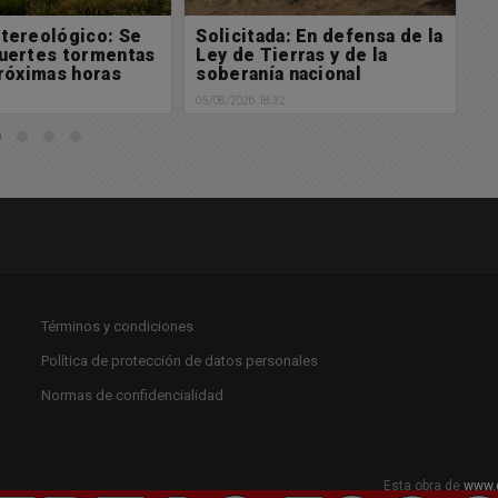
a: En defensa de la
Golía encabezó el acto
A
rras y de la
oficial por el 161°
a
 nacional
aniversario de Chacabuco
"
d
2
05/08/2026 14:58
05/
Términos y condiciones
Política de protección de datos personales
Normas de confidencialidad
Esta obra de
www.