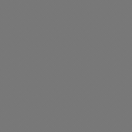
liciales
Policiales
os motos protagonizaron
Un hombre murió al ser
n nuevo accidente de
arrollado por su propio
ránsito
camión
07/2026 19:20
24/07/2026 11:57