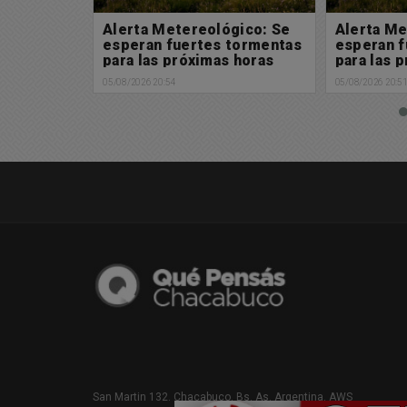
gico: Se
Alerta Metereológico: Se
Solicitad
tormentas
esperan fuertes tormentas
Ley de Tie
 horas
para las próximas horas
soberanía
05/08/2026 20:51
05/08/2026 18:3
San Martin 132. Chacabuco. Bs. As. Argentina. AWS