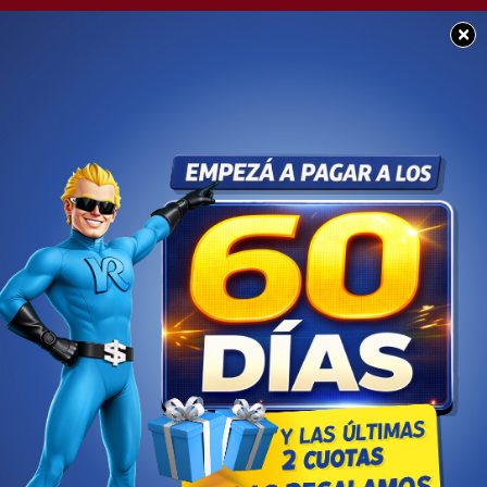
×
SOCIEDAD
Una femenina sufrió un
grave accidente en
Chacabuco