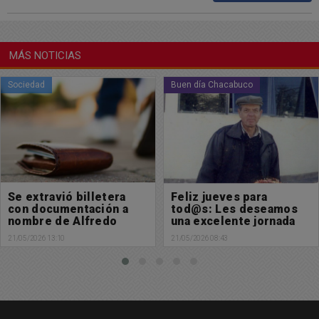
MÁS NOTICIAS
Buen día Chacabuco
Sociedad
Feliz jueves para
Se extravió billetera
tod@s: Les deseamos
con documentación a
una excelente jornada
nombre de Sofía Magali
Mollier
21/05/2026 08:43
20/05/2026 18:20