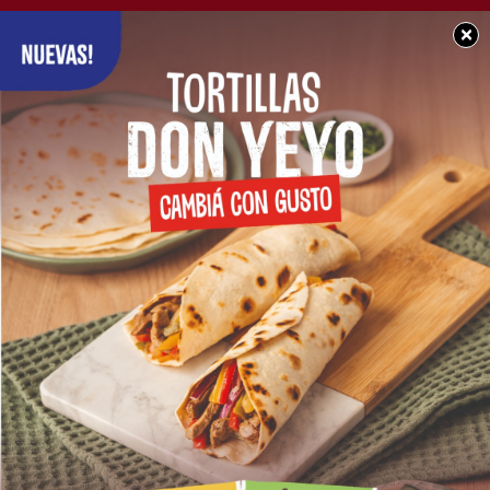
×
SOCIEDAD
Se extravió billetera
con documentación a
nombre de Isidro Cayo