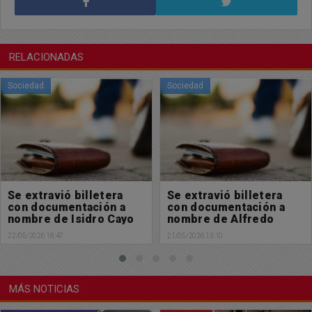
RELACIONADAS
Sociedad
Sociedad
a
Se extravió billetera
Se extravió billete
a
con documentación a
con documentación
yo
nombre de Alfredo
nombre de Sofía M
Ferrari
Mollier
21/05/2026 13:10
20/05/2026 18:20
MÁS NOTICIAS