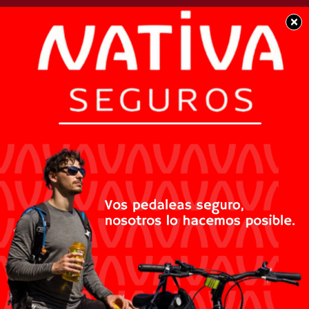
×
SOCIEDAD
Se extravió billetera
con documentación a
nombre de Alfredo
Ferrari