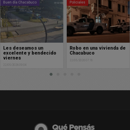
buco
Policiales
Policiales
mos un
Robo en una vivienda de
Hallazgo s
y bendecido
Chacabuco
vivienda
22/05/2026 07:16
21/05/2026 19:33