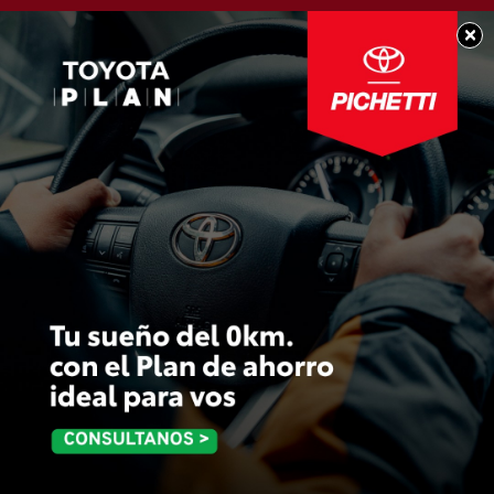
×
BUEN DÍA CHACABUCO
Les deseamos un
excelente sábado