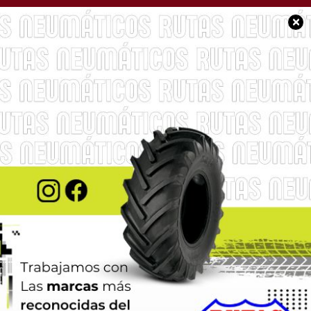
×
BUEN DÍA CHACABUCO
Feliz domingo para
tod@s