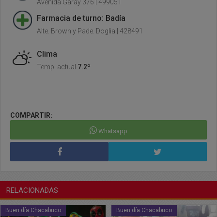
Avenida Garay 376 | 499051
Farmacia de turno: Badía
Alte. Brown y Pade. Doglia | 428491
Clima
Temp. actual
7.2º
COMPARTIR:
Whatsapp
RELACIONADAS
Buen día Chacabuco
Buen día Chacabuco