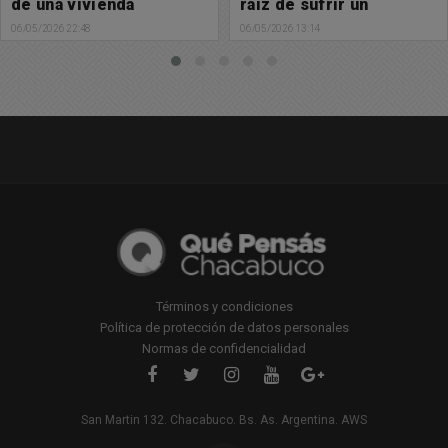
raíz de sufrir un
05/05/2026 23:27
accidente
06/05/2026 13:14
Términos y condiciones
Política de protección de datos personales
Normas de confidencialidad
San Martin 132. Chacabuco. Bs. As. Argentina. AWS