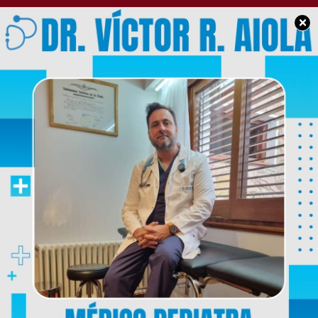
×
SOCIEDAD
Con presencia de
mujeres se desarrollo
capacitación para