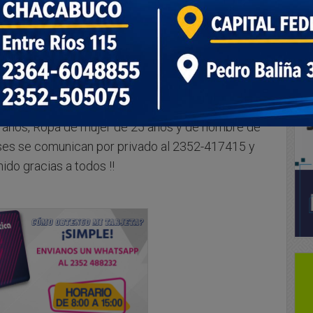
s que a través de un incendio perdieron
ga para donar lo más mínimo que sea para volver
 hoy en día es imposible, si tenes alguna cama,
7 años, Ropa de mujer de 25 años y de hombre de
ses se comunican por privado al 2352-417415 y
ido gracias a todos !!