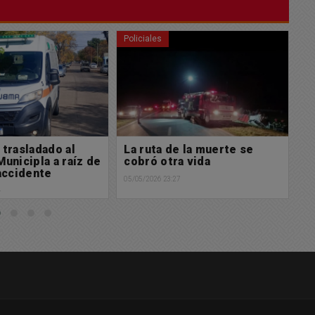
Policiales
Po
e la muerte se
Operativo cerrojo por robo
E
a vida
de una camioneta Ford F100
j
V
7
04/05/2026 12:00
03/