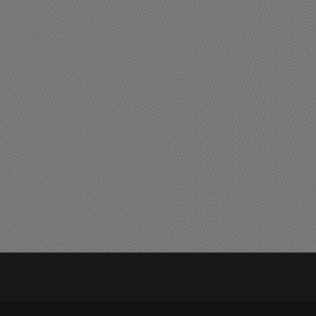
liciales
Policiales
stado de salud de los
Muy triste noticia: Un
óvenes accidentados en la
masculino fue hallado sin
ariante de Chacabuco.
vida
05/2026 21:18
02/05/2026 15:48