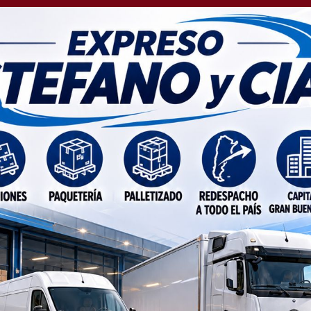
milia necesita de la
idad