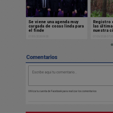
nda muy
Registro de lluvias caída en
Recordato
linda para
las últimas horas en
años del 
nuestra ciudad
querido D
07/05/2026 07:20
06/05/2026 09:5
Comentarios
Utiliza tu cuenta de Facebook para realizar los comentarios