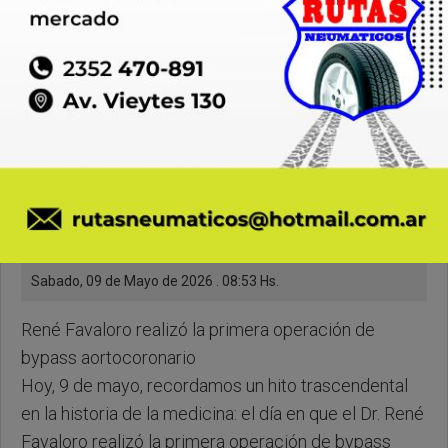
Sabado, 09 de Mayo de 2026 . 08:53 Hs.
René Favaloro realizó la primera operación de
bypass aortocoronario
Hoy, 9 de mayo, recordamos un hito trascendental
en la historia de la medicina: el día en que el Dr. René
Favaloro realizó la primera operación de bypass