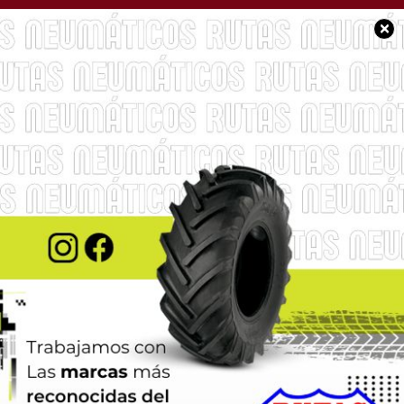
×
SOCIEDAD
Un día como hoy
Favaloro practicaba la
primera operación de
Bypass