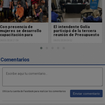
El intendente Golía
Solidaridad: Una familia
participó de la tercera
necesita de la ayuda de
reunión de Presupuesto
la comunidad
Participativo
08/05/2026 09:52
08/05/2026 08:42
Comentarios
Utiliza tu cuenta de Facebook para realizar los comentarios
Enviar comentario