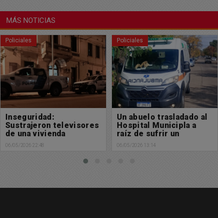
MÁS NOTICIAS
Policiales
Policiales
Un abuelo trasladado al
La ruta de la muerte se
Hospital Municipla a
cobró otra vida
raíz de sufrir un
05/05/2026 23:27
accidente
06/05/2026 13:14