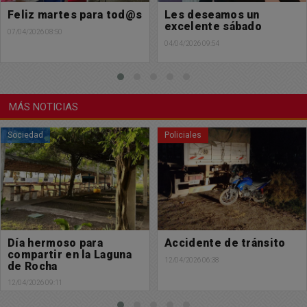
Feliz martes para tod@s
Les deseamos un
excelente sábado
07/04/2026 08:50
04/04/2026 09:54
MÁS NOTICIAS
Sociedad
Policiales
Día hermoso para
Accidente de tránsito
compartir en la Laguna
12/04/2026 06:38
de Rocha
12/04/2026 09:11