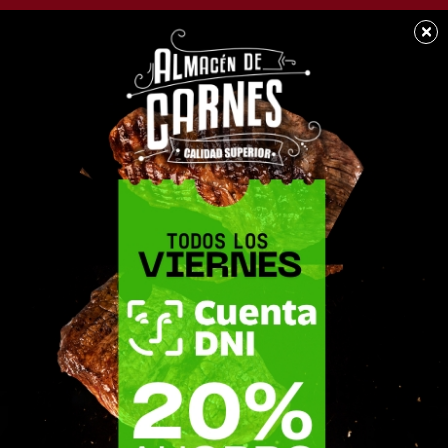
×
BUEN DÍA CHACABUCO
Muy feliz comienzo de
semana para tod@s