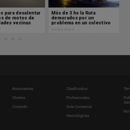
s para desalentar
Más de 3 hs la Ruta
M
os de motos de
demorados por un
j
dades vecinas
problema en un colectivo
05/
7
06/04/2026 08:13
Anunciantes
Clasificados
Tér
Clientes
Profesionales
Pol
dat
Contacto
Guía Comercial
Nor
Necrológicas