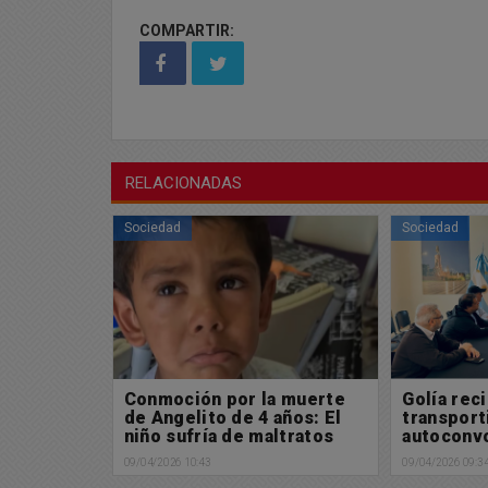
COMPARTIR:
RELACIONADAS
Sociedad
Sociedad
tera con
Conmoción por la muerte
Golía reci
 nombre
de Angelito de 4 años: El
transport
s
niño sufría de maltratos
autoconv
por parte de la madre
09/04/2026 10:43
09/04/2026 09:3