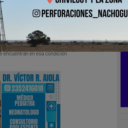
 confirmó que el frigorífico Swift tomó la decisión
nta local por la caída de la producción. Si bien
l, serían entre 70 y 90 trabajadores que quedarán
e encuentran en esa condición.