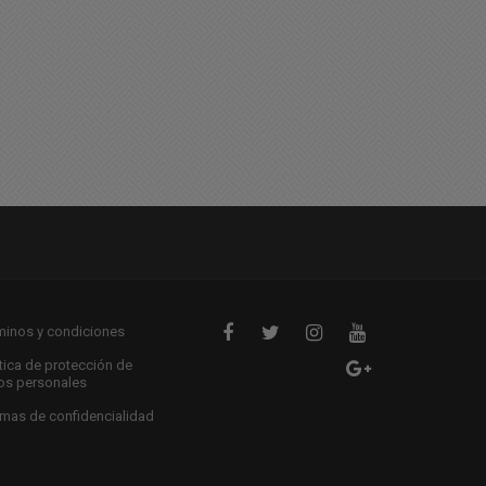
uy triste noticia: Una
Les deseamos un
oven fue hallada sin vida
excelente sábado
04/2026 10:54
04/04/2026 09:54
minos y condiciones
ítica de protección de
os personales
mas de confidencialidad