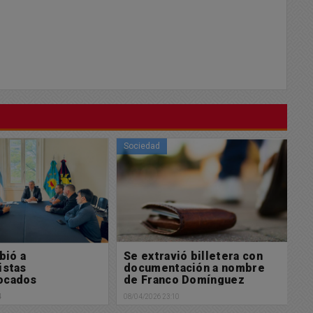
Sociedad
So
bió a
Se extravió billetera con
P
istas
documentación a nombre
l
ocados
de Franco Domínguez
08/
4
08/04/2026 23:10