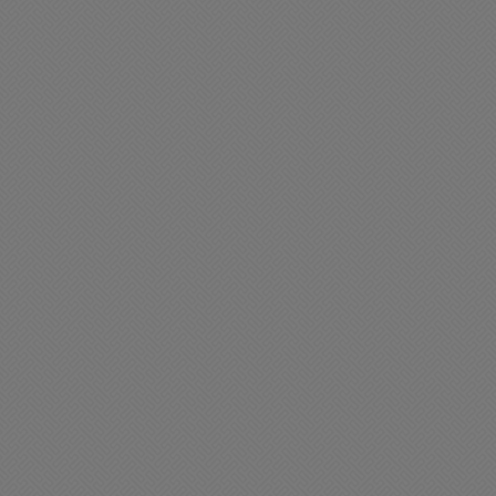
liciales
Buen día Chacabuco