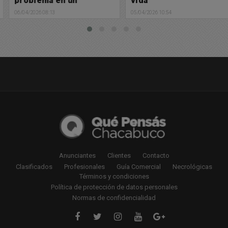
problema en un
vida
colectivo
06/04/2026 08:13
05/04/2026 10:54
Anunciantes
Clientes
Contacto
Clasificados
Profesionales
Guía Comercial
Necrológicas
Términos y condiciones
Política de protección de datos personales
Normas de confidencialidad