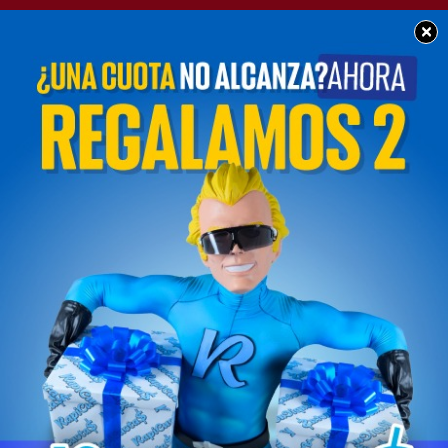
×
SOCIEDAD
Grave hecho de
violencia escolar
ocurrió en una
institución educativa
de nivel secundario