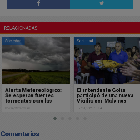
RELACIONADAS
Sociedad
Sociedad
Alerta Metereológico:
El intendente Golia
Se esperan fuertes
participó de una nueva
tormentas para las
Vigilia por Malvinas
próximas horas
05/04/2026 23:43
02/04/2026 18:34
Comentarios