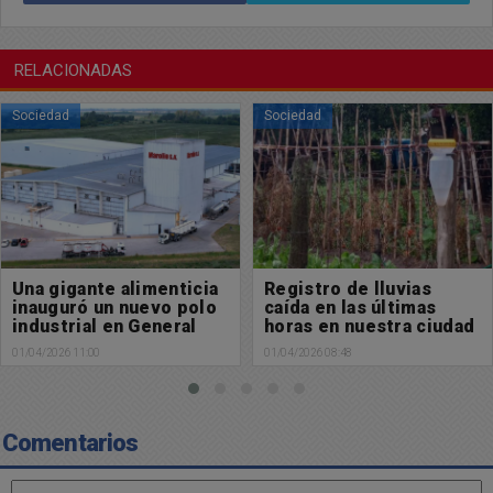
RELACIONADAS
Sociedad
Sociedad
Una gigante alimenticia
Registro de lluvias
inauguró un nuevo polo
caída en las últimas
industrial en General
horas en nuestra ciudad
Rodríguez y busca
01/04/2026 11:00
01/04/2026 08:48
sumar 700 empleados
Comentarios