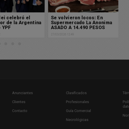
lei celebró el
Se volvieron locos: En
L
vor de la Argentina
Supermercado La Anonima
C
o YPF
ASADO A 14.490 PESOS
m
r
2
27/03/2026 12:49
27/
r
Anunciantes
Clasificados
Tér
Clientes
Profesionales
Pol
dat
Contacto
Guía Comercial
Nor
Necrológicas