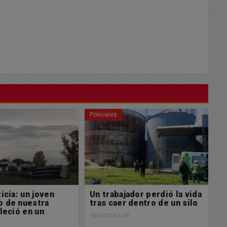
Policiales
Po
icia: un joven
Un trabajador perdió la vida
A
o de nuestra
tras caer dentro de un silo
C
lleció en un
18/03/2026 14:46
16/
e
1