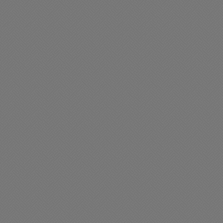
liciales
Policiales
ccidente de tránsito en
Nuevo hecho de
hacabuco
inseguridad: Robaron en
una quinta
03/2026 10:48
03/03/2026 16:16