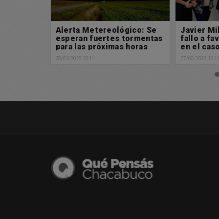
minarias
Alerta Metereológico: Se
Javier Mi
ers
esperan fuertes tormentas
fallo a fa
para las próximas horas
en el cas
28/03/2026 10:14
27/03/2026 13:1