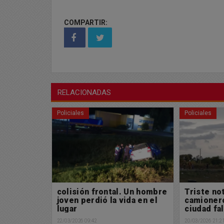
COMPARTIR:
RELACIONADAS
Policiales
Policiales
peró una
colisión frontal. Un hombre
Triste not
había sido
joven perdió la vida en el
camioner
lugar
ciudad fa
accident
22/03/2026 09:42
20/03/2026 21:2