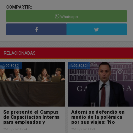
COMPARTIR:
Whatsapp
RELACIONADAS
Sociedad
Sociedad
Se presentó el Campus
Adorni se defendió en
de Capacitación Interna
medio de la polémica
para empleados y
por sus viajes: 'No
funcionarios
tengo nada que
25/03/2026 15:24
25/03/2026 11:23
municipales
esconder'