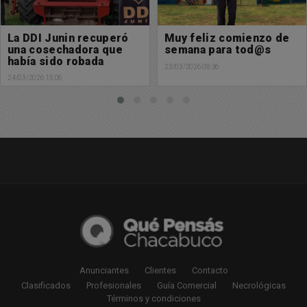
La DDI Junin recuperó
Muy feliz comienzo de
una cosechadora que
semana para tod@s
había sido robada
23/03/2026 08:36
24/03/2026 15:06
Anunciantes
Clientes
Contacto
Clasificados
Profesionales
Guía Comercial
Necrológicas
Términos y condiciones