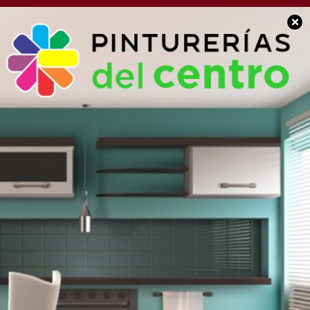
×
SOCIEDAD
Golía firmó dos
convenios con el
procurador provincial
Conte Grand