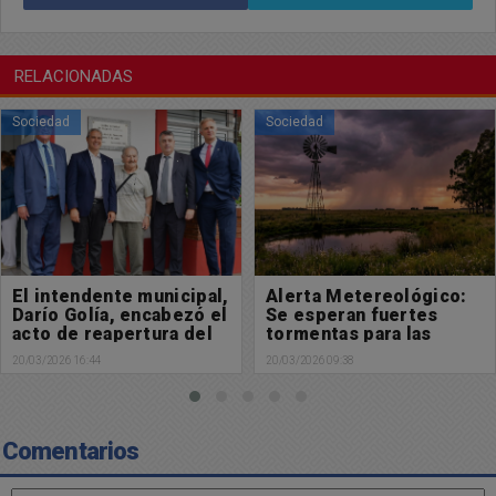
RELACIONADAS
Sociedad
Sociedad
El intendente municipal,
Alerta Metereológico:
Darío Golía, encabezó el
Se esperan fuertes
acto de reapertura del
tormentas para las
CAPS Eugenio Casasco
próximas horas
20/03/2026 16:44
20/03/2026 09:38
Comentarios