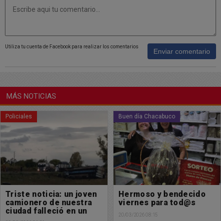
Utiliza tu cuenta de Facebook para realizar los comentarios
Enviar comentario
MÁS NOTICIAS
Policiales
Buen día Chacabuco
Triste noticia: un joven
Hermoso y bendecido
camionero de nuestra
viernes para tod@s
ciudad falleció en un
20/03/2026 08:15
accidente