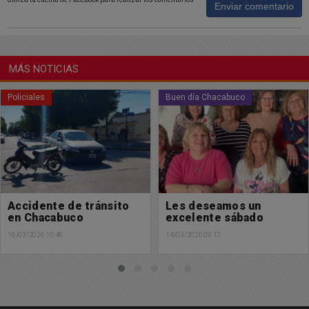
Enviar comentario
MÁS NOTICIAS
Buen día Chacabuco
Buen día Chacabuco
Les deseamos un
Hermoso y bendecido
excelente sábado
viernes para tod@s
14/03/2026 09:17
13/03/2026 08:15