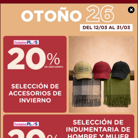
×
SOCIEDAD
La Municipalidad se
encuentra realizando
tareas de