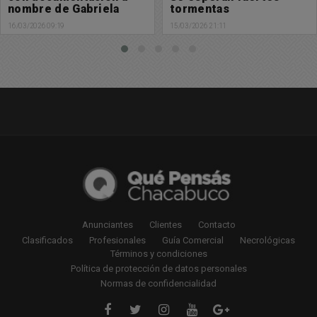
tormentas
los provocadores de
ruidos molesto y
15/03/2026 21:11
15/03/2026 18:51
maniobras temerarias
Anunciantes
Clientes
Contacto
Clasificados
Profesionales
Guía Comercial
Necrológicas
Términos y condiciones
Política de protección de datos personales
Normas de confidencialidad