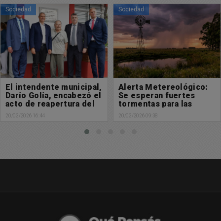
Sociedad
Sociedad
El intendente municipal,
Alerta Metereológico:
Darío Golía, encabezó el
Se esperan fuertes
acto de reapertura del
tormentas para las
CAPS Eugenio Casasco
próximas horas
20/03/2026 16:44
20/03/2026 09:38