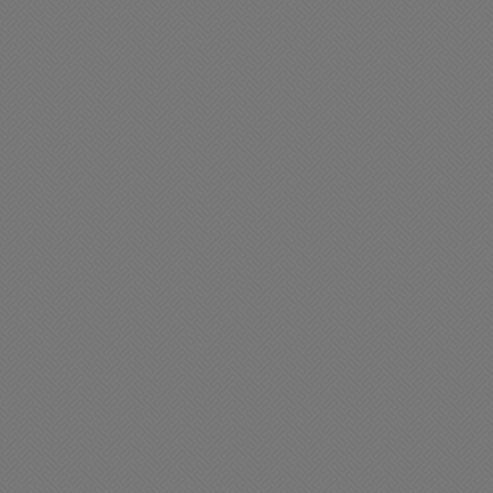
ciedad
Sociedad
avier Milei: 'Tarde o
Se extravió billetera con
emprano se va a acelerar
documentación a nombre
l crecimiento y va a caer la
de Gabriela Alzamendi