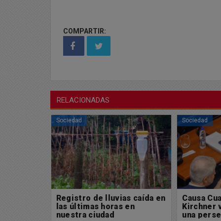
COMPARTIR:
RELACIONADAS
Sociedad
Sociedad
as caída en
Registro de lluvias caída en
Causa Cua
 en
las últimas horas en
Kirchner 
nuestra ciudad
una perse