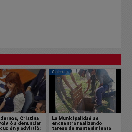
Sociedad
So
dernos, Cristina
La Municipalidad se
J
volvió a denunciar
encuentra realizando
t
cución y advirtió:
tareas de mantenimiento
e