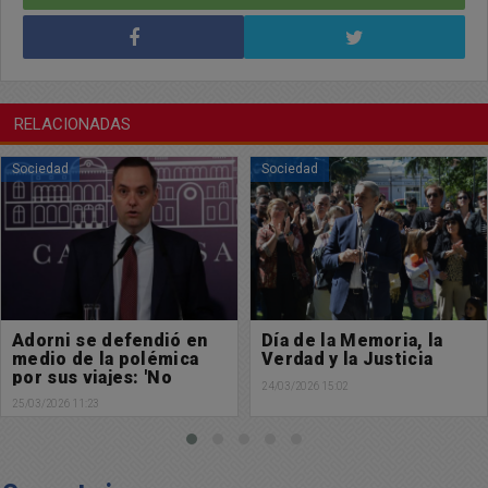
RELACIONADAS
Sociedad
Sociedad
Adorni se defendió en
Día de la Memoria, la
medio de la polémica
Verdad y la Justicia
por sus viajes: 'No
24/03/2026 15:02
tengo nada que
25/03/2026 11:23
esconder'