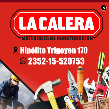
×
SOCIEDAD
Se presentó el Campus
de Capacitación Interna
para empleados y
funcionarios
municipales