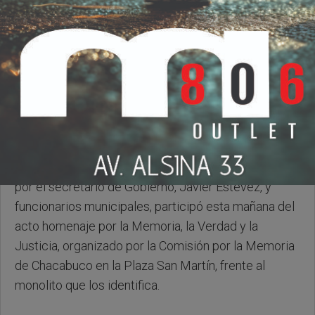
Martes, 24 de Marzo de 2026 . 15:02 Hs.
El intendente municipal, Darío Golía, acompañado
por el secretario de Gobierno, Javier Estévez, y
funcionarios municipales, participó esta mañana del
acto homenaje por la Memoria, la Verdad y la
Justicia, organizado por la Comisión por la Memoria
de Chacabuco en la Plaza San Martín, frente al
monolito que los identifica.