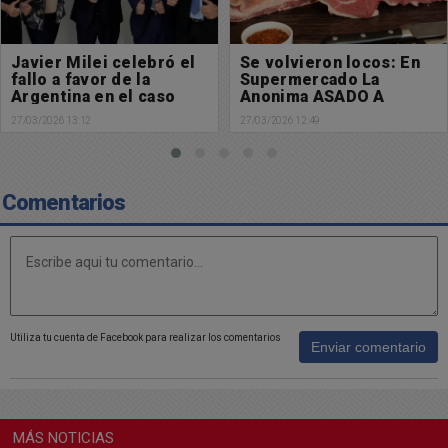
Javier Milei celebró el
Se volvieron locos: En
fallo a favor de la
Supermercado La
Argentina en el caso
Anonima ASADO A
YPF
14.490 PESOS
27/03/2026 13:12
27/03/2026 12:49
Comentarios
Utiliza tu cuenta de Facebook para realizar los comentarios
Enviar comentario
MÁS NOTICIAS