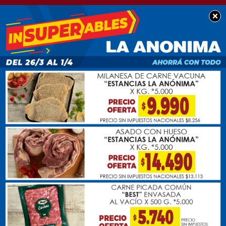
×
SOCIEDAD
Golía inauguró
luminarias LED en calle
Liniers