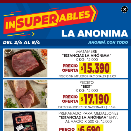
×
SOCIEDAD
El intendente Golia
participó de una nueva
Vigilia por Malvinas