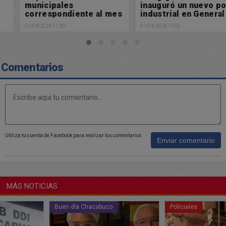
municipales
inauguró un nuevo polo
correspondiente al mes
industrial en General
de marzo
Rodríguez y busca
01/04/2026 11:30
01/04/2026 11:00
sumar 700 empleados
Comentarios
Utiliza tu cuenta de Facebook para realizar los comentarios
Enviar comentario
MÁS NOTICIAS
Buen día Chacabuco
Policiales