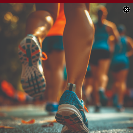
×
BUEN DÍA CHACABUCO
Feliz domingo para
tod@s