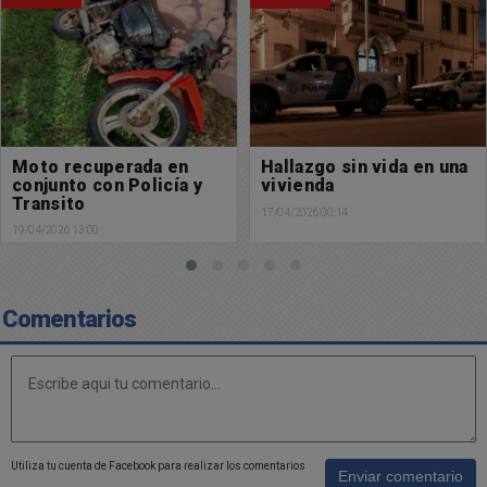
Hallazgo sin vida en una
Un masculino fue
vivienda
detenido por
comercializar
17/04/2026 00:14
estupefacientes
15/04/2026 07:41
Comentarios
Utiliza tu cuenta de Facebook para realizar los comentarios
Enviar comentario