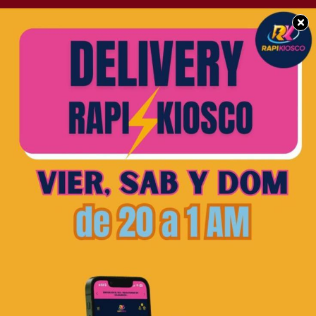
×
POLICIALES
Asesinaron a un
efectivo policial
durante robo a una
pollería