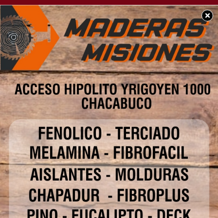
×
SOCIEDAD
Casi 6 de cada 10 niños
son pobres en la
Argentina y el 30% no
come regularmente,