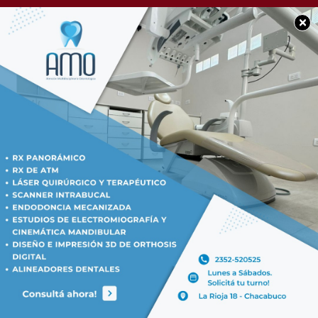
×
SOCIEDAD
Registro de lluvias
caída en las últimas
horas en nuestra
ciudad