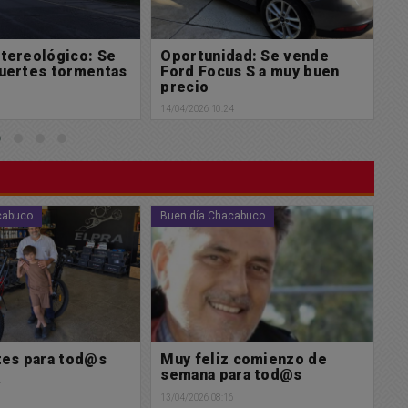
dad: Se vende
Más luces LED, menos
P
s S a muy buen
consumo en la ciudad
f
d
14/04/2026 10:21
4
13/
cabuco
Buen día Chacabuco
Po
 comienzo de
Muy feliz domingo para
A
ara tod@s
tod@s
12/
6
12/04/2026 08:51