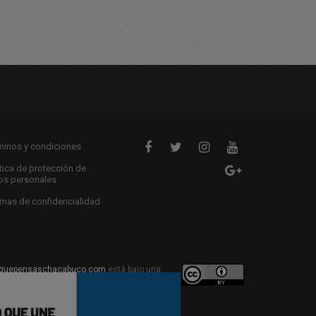
minos y condiciones
ítica de protección de
os personales
mas de confidencialidad
quepensaschacabuco.com
está bajo una
ive Commons Atribución 4.0 Internacional