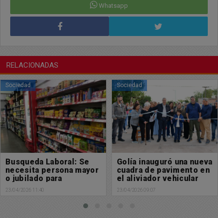
Whatsapp
RELACIONADAS
Sociedad
Sociedad
Busqueda Laboral: Se
Golía inauguró una nueva
necesita persona mayor
cuadra de pavimento en
o jubilado para
el aliviador vehicular
Supermercado
23/04/2026 11:40
23/04/2026 09:07