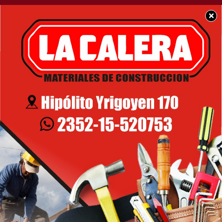
SOCIEDAD
Causa Vialidad: La
Justicia ordenó el
decomiso de los bienes
de Cristina Kirchner y
sus hijos