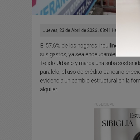
Jueves, 23 de Abril de 2026 . 08:41 Hs.
El 57,6% de los hogares inquilinos utilizó
sus gastos, ya sea endeudamiento o ahorr
Tejido Urbano y marca una suba sostenid
paralelo, el uso de crédito bancario crec
evidencia un cambio estructural en la form
alquiler.
PUBLICIDAD