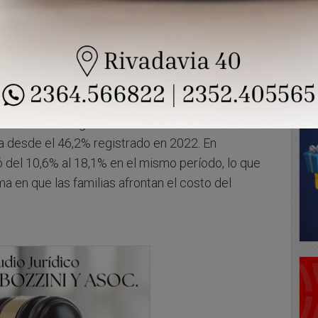
 en 2025 alguna estrategia financiera para sostener
os. El dato surge de un informe de la Fundación
a desde el 46,2% registrado en 2022. En
ió del 10,6% al 18,1% en el mismo período, lo que
a en que las familias afrontan el costo del