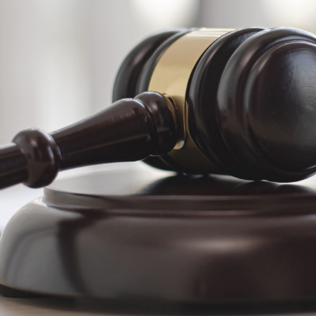
réditos o usan ahorros
er