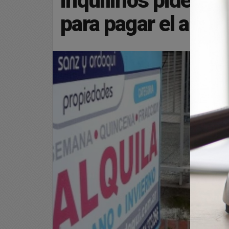
inquilinos piden c
para pagar el alquil