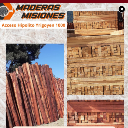
×
SOCIEDAD
Se comenzó a realizar
la vereda nueva sobre
calle San Martín de la
escuela 1