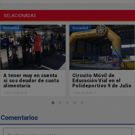
RELACIONADAS
Sociedad
Sociedad
Circuito Móvil de
Estamos en la búsqueda
Educación Vial en el
de incorporar a una
Polideportivo 9 de Julio
Kinesiologa/o para
importante
13/05/2026 09:11
11/05/2026 10:05
emprendimiento
Comentarios