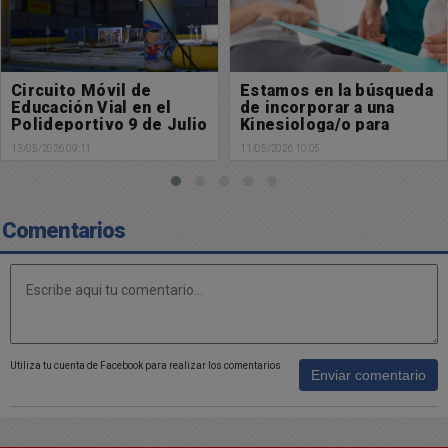
Estamos en la búsqueda
Primera cirugía con
de incorporar a una
implante coclear de
Kinesiologa/o para
última generación
importante
realizada en el Garrahan
11/05/2026 10:05
10/05/2026 23:14
emprendimiento
Comentarios
Utiliza tu cuenta de Facebook para realizar los comentarios
Enviar comentario