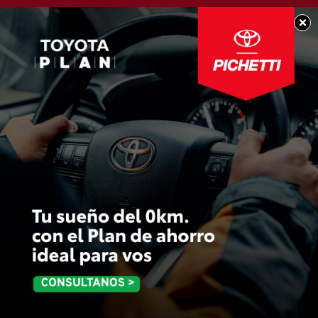
×
SOCIEDAD
A tener muy en cuenta
si sos deudor de cuota
alimentaria