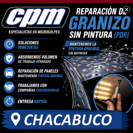
×
SOCIEDAD
Oportunidad: Se vende
Toyota Corolla XLI a
muy buen precio