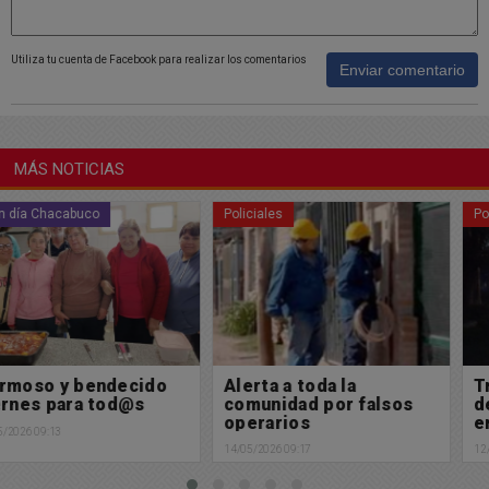
Utiliza tu cuenta de Facebook para realizar los comentarios
Enviar comentario
MÁS NOTICIAS
Policiales
Policiales
Alerta a toda la
Triste noticia: Un niño
comunidad por falsos
de 6 años perdió la vida
operarios
en un accidente en zona
rural
14/05/2026 09:17
12/05/2026 22:25