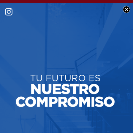
×
SOCIEDAD
Se extravió billetera
con documentación a
nombre de Héctor
Esteban Franichebich