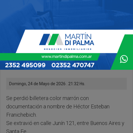
Domingo, 24 de Mayo de 2026 . 21:32 Hs.
Se perdió billetera color marrón con
documentación a nombre de Héctor Esteban
Franichebich.
Se extravió en calle Junín 121, entre Buenos Aires y
Santa Fe.