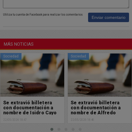
Utiliza tu cuenta de Facebook para realizar los comentarios
Enviar comentario
MÁS NOTICIAS
Sociedad
Buen día Chacabuco
Se extravió billetera
Les deseamos un
con documentación a
excelente y bendecido
nombre de Alfredo
viernes
Ferrari
22/05/2026 18:46
22/05/2026 09:04