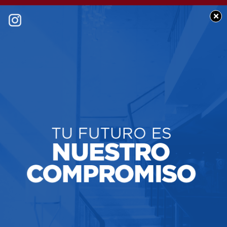
×
POLICIALES
Gran oportunidad
Laboral: Estamos en la
búsqueda de un
vendedor/a