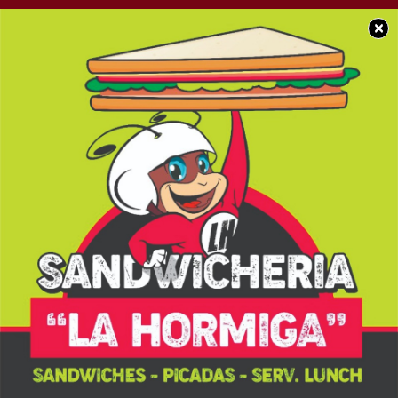
×
BUEN DÍA CHACABUCO
Les deseamos un
excelente sábado