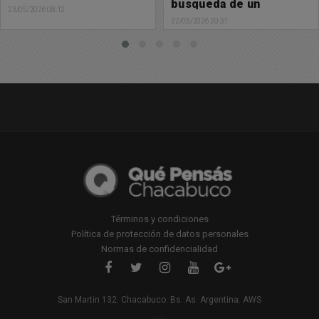
búsqueda de un
nombre de Isidro Cayo
vendedor/a
22/05/2026 20:31
22/05/2026 18:47
Términos y condiciones
Política de protección de datos personales
Normas de confidencialidad
San Martin 132. Chacabuco. Bs. As. Argentina. AWS