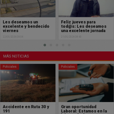
Feliz jueves para
Muy feliz comienzo de
tod@s: Les deseamos
semana para tod@s
una excelente jornada
18/05/2026 08:43
21/05/2026 08:43
MÁS NOTICIAS
Policiales
Sociedad
Gran oportunidad
Se extravió billetera
Laboral: Estamos en la
con documentación a