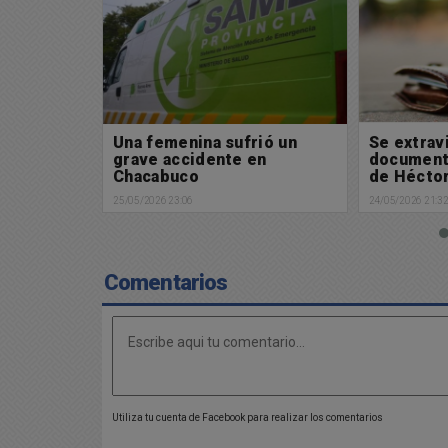
rió un
Se extravió billetera con
Se extrav
en
documentación a nombre
document
de Héctor Esteban
de Isidro
Franichebich
24/05/2026 21:32
22/05/2026 18:4
Comentarios
Utiliza tu cuenta de Facebook para realizar los comentarios