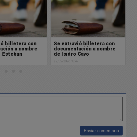
ió billetera con
Se extravió billetera con
S
ación a nombre
documentación a nombre
d
 Cayo
de Alfredo Ferrari
d
7
22/05/2026 18:46
21/
Enviar comentario