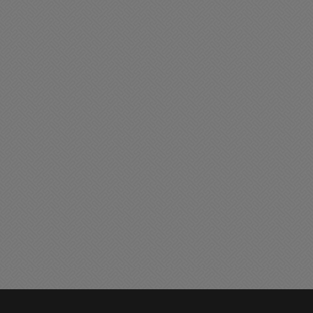
liciales
Buen día Chacabuco
ran oportunidad Laboral:
Les deseamos un
stamos en la búsqueda de
excelente y bendecido
n vendedor/a
viernes
05/2026 20:31
22/05/2026 09:04