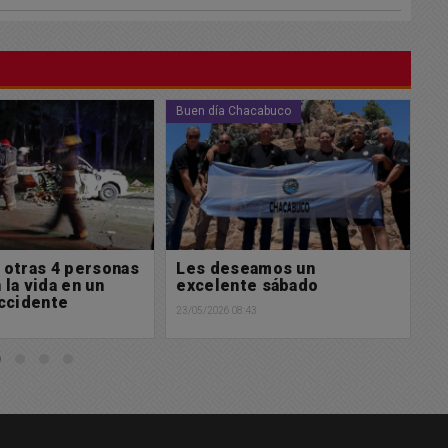
cabuco
Policiales
Po
amos un
Accidente en Ruta 30 y 191
G
e sábado
E
23/05/2026 08:12
u
3
22/