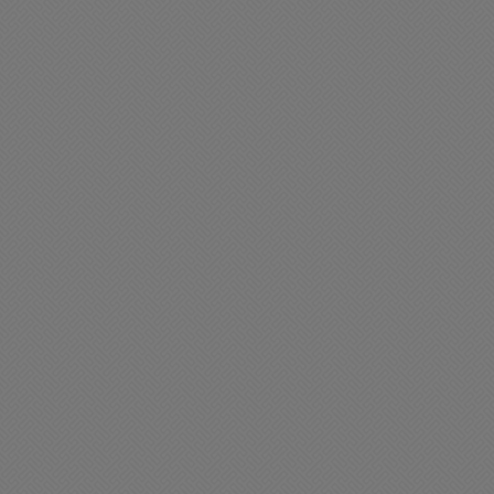
e extravió billetera con
Se extravió billetera con
ocumentación a nombre
documentación a nombre
e Alfredo Ferrari
de Sofía Magali Mollier
05/2026 13:10
20/05/2026 18:20