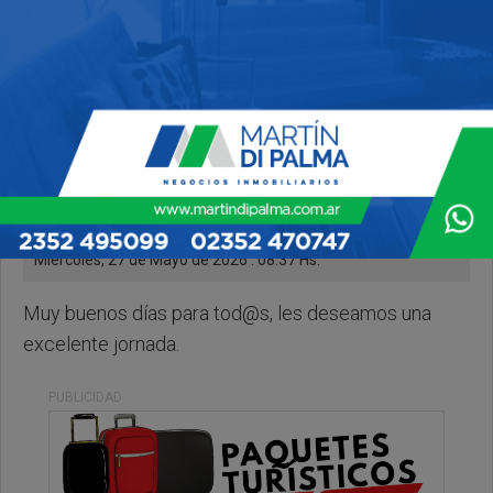
Miercoles, 27 de Mayo de 2026 . 08:37 Hs.
Muy buenos días para tod@s, les deseamos una
excelente jornada.
PUBLICIDAD