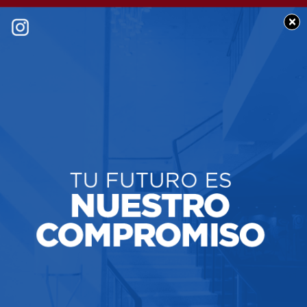
×
BUEN DÍA CHACABUCO
Feliz miércoles para
tod@s: Les deseamos
una excelente jornada