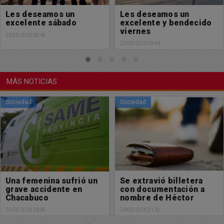
Les deseamos un
Feliz jueves para
excelente y bendecido
tod@s: Les deseamos
viernes
una excelente jornada
22/05/2026 09:04
21/05/2026 08:43
MÁS NOTICIAS
Sociedad
Policiales
Se extravió billetera
Un bebe y otras 4
con documentación a
personas perdieron la
nombre de Héctor
vida en un terrible
Esteban Franichebich
accidente
24/05/2026 21:32
24/05/2026 10:13