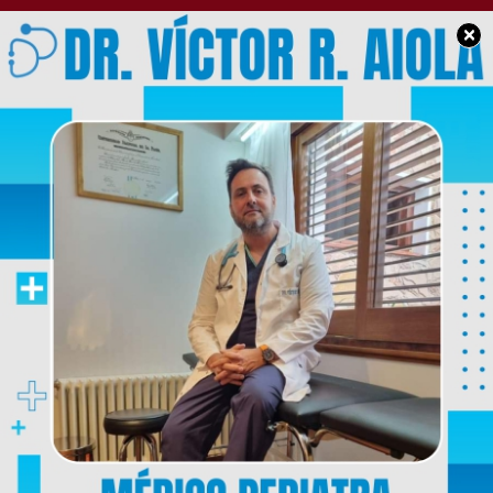
×
SOCIEDAD
Marcelo Daletto: 'Los
municipios van
lentamente a la quiebra