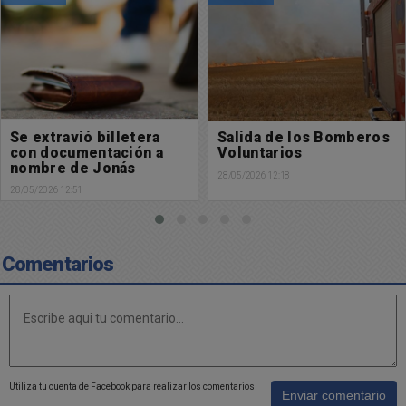
Se extravió billetera
Salida de los Bomberos
con documentación a
Voluntarios
nombre de Jonás
28/05/2026 12:18
Gabriel Bustos
28/05/2026 12:51
Comentarios
Utiliza tu cuenta de Facebook para realizar los comentarios
Enviar comentario