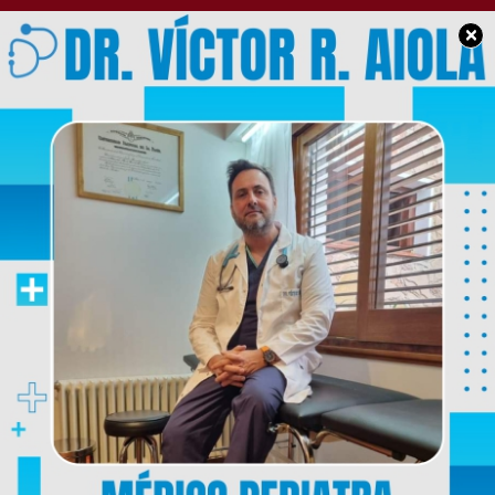
×
SOCIEDAD
Un abogado de
Chacabuco logró
revertir un fallo muy
delicado en un jucio por
jurados