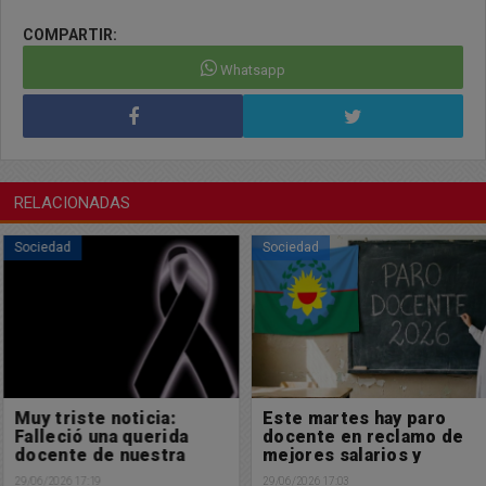
COMPARTIR:
Whatsapp
RELACIONADAS
Sociedad
Sociedad
Muy triste noticia:
Este martes hay paro
Falleció una querida
docente en reclamo de
docente de nuestra
mejores salarios y
ciudad
contra la violencia en
29/06/2026 17:19
29/06/2026 17:03