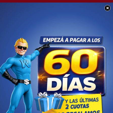
×
SOCIEDAD
Este martes hay paro
docente en reclamo de
mejores salarios y
contra la violencia en
las escuelas