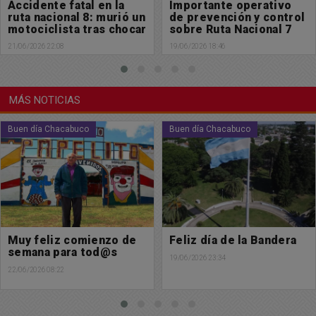
Importante operativo
Personal de Patrulla
de prevención y control
Rural recuperó
sobre Ruta Nacional 7
elementos sustraídos
en una campo
19/06/2026 18:46
18/06/2026 10:26
MÁS NOTICIAS
Buen día Chacabuco
Sociedad
Feliz día de la Bandera
La municipalidad de
Chacabuco continúa
19/06/2026 23:34
gestionando mas
acceso a formación
19/06/2026 11:33
universitaria