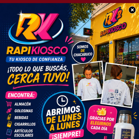
×
POLICIALES
Inseuridad: Se robaron
varias herramientas de
un galpón