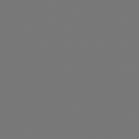
liciales
Policiales