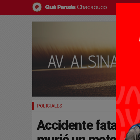
POLICIALES
Accidente fatal en 
murió un motocicli