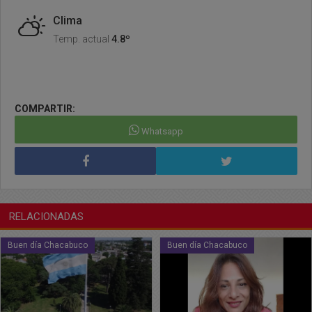
Clima
Temp. actual
4.8º
COMPARTIR:
Whatsapp
RELACIONADAS
Buen día Chacabuco
Buen día Chacabuco