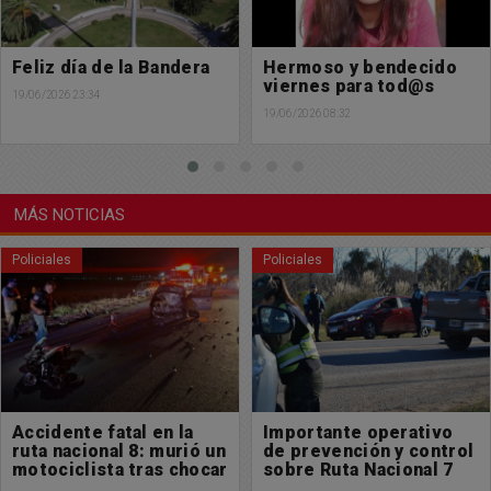
Hermoso y bendecido
Feliz jueves para
viernes para tod@s
tod@s: Les deseamos
una excelente jornada
19/06/2026 08:32
18/06/2026 09:11
MÁS NOTICIAS
Policiales
Sociedad
Importante operativo
La municipalidad de
de prevención y control
Chacabuco continúa
sobre Ruta Nacional 7
gestionando mas
acceso a formación