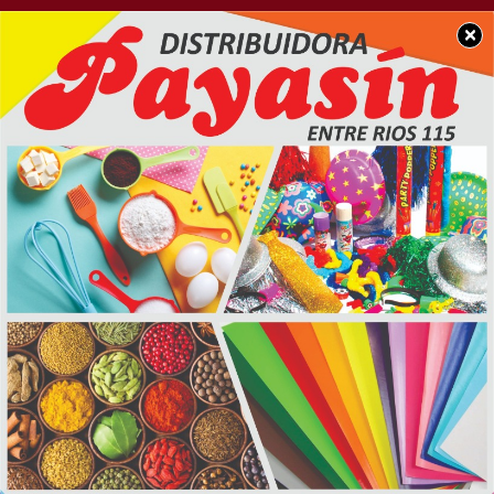
×
BUEN DÍA CHACABUCO
Muy feliz comienzo de
semana para tod@s